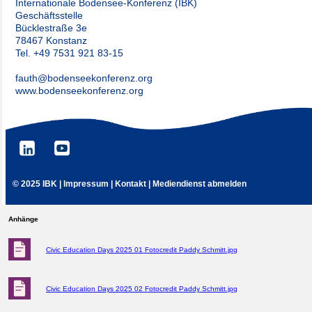
Internationale Bodensee-Konferenz (IBK)
Geschäftsstelle
Bücklestraße 3e
78467 Konstanz
Tel. +49 7531 921 83-15
fauth@bodenseekonferenz.org
www.bodenseekonferenz.org
©
2025 IBK
|
Impressum
|
Kontakt
|
Mediendienst abmelden
Anhänge
Civic Education Days 2025 01 Fotocredit Paddy Schmitt.jpg
Civic Education Days 2025 02 Fotocredit Paddy Schmitt.jpg