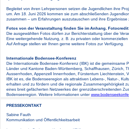
Begleitet von ihren Lehrpersonen setzen die Jugendlichen ihre Pro
um. Am 18. Juni 2026 kommen sie zum abschließenden Jugendkon
zusammen – um Erfahrungen auszutauschen und ihre Ergebnisse z
Fotos von der Veranstaltung finden Sie im Anhang. Fotocredi
Die ausgewählten Fotos dürfen zur Berichterstattung über die Ver
Eine weitergehende Nutzung, z. B. zu privaten oder kommerziellen Z
Auf Anfrage stellen wir Ihnen gerne weitere Fotos zur Verfügung.
Internationale Bodensee-Konferenz
Die Internationale Bodensee-Konferenz (IBK) ist die gemeinsame P
Länder und Kantone Baden-Württemberg, Schaffhausen, Zürich, Th
Ausserrhoden, Appenzell Innerrhoden, Fürstentum Liechtenstein, Vo
IBK ist es, die Bodenseeregion als attraktiven Lebens-, Natur-, Kul
erhalten und zu fördern und die regionale Zusammengehörigkeit zu 
eines breit gefächerten Netzwerkes der grenzüberschreitenden Zu
Bodenseeregion. Weitere Informationen unter
www.bodenseekonfe
PRESSEKONTAKT
Sabine Fauth
Kommunikation und Öffentlichkeitsarbeit