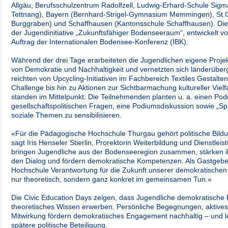
Allgäu, Berufsschulzentrum Radolfzell, Ludwig-Erhard-Schule Sig
Tettnang), Bayern (Bernhard-Strigel-Gymnasium Memmingen), St.
Burggraben) und Schaffhausen (Kantonsschule Schaffhausen). Die C
der Jugendinitiative „Zukunftsfähiger Bodenseeraum“, entwickelt v
Auftrag der Internationalen Bodensee-Konferenz (IBK).
Während der drei Tage erarbeiteten die Jugendlichen eigene Projekt
von Demokratie und Nachhaltigkeit und vernetzten sich länderüberg
reichten von Upcycling-Initiativen im Fachbereich Textiles Gestalte
Challenge bis hin zu Aktionen zur Sichtbarmachung kultureller Vielf
standen im Mittelpunkt: Die Teilnehmenden planten u. a. einen Pod
gesellschaftspolitischen Fragen, eine Podiumsdiskussion s
owie „Sp
soziale Themen zu sensibilisieren.
«Für die Pädagogische Hochschule Thurgau gehört politische Bild
sagt Iris Henseler Stierlin, Prorektorin Weiterbildung und Dienstlei
bringen Jugendliche aus der Bodenseeregion zusammen, stärken ih
den Dialog und fördern demokratische Kompetenzen. Als Gastgeberin
Hochschule Verantwortung für die Zukunft unserer demokratischen G
nur theoretisch, sondern ganz konkret im gemeinsamen Tun.»
Die Civic Education Days zeigen, dass Jugendliche demokratische F
theoretisches Wissen erwerben. Persönliche Begegnungen, aktives
Mitwirkung fördern demokratisches Engagement nachhaltig – und l
spätere politische Beteiligung.