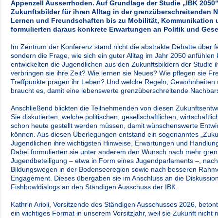
Appenzell Ausserrhoden. Auf Grundlage der Studie „IBK 2050“
Zukunftsbilder für ihren Alltag in der grenzüberschreitenden N
Lernen und Freundschaften bis zu Mobilität, Kommunikation
formulierten daraus konkrete Erwartungen an Politik und Gese
Im Zentrum der Konferenz stand nicht die abstrakte Debatte über f
sondern die Frage, wie sich ein guter Alltag im Jahr 2050 anfühlen
entwickelten die Jugendlichen aus den Zukunftsbildern der Studie 
verbringen sie ihre Zeit? Wie lernen sie Neues? Wie pflegen sie 
Treffpunkte prägen ihr Leben? Und welche Regeln, Gewohnheite
braucht es, damit eine lebenswerte grenzüberschreitende Nachbar
Anschließend blickten die Teilnehmenden von diesen Zukunftsentwü
Sie diskutierten, welche politischen, gesellschaftlichen, wirtschaft
schon heute gestellt werden müssen, damit wünschenswerte Entwi
können. Aus diesen Überlegungen entstand ein sogenanntes „Zukun
Jugendlichen ihre wichtigsten Hinweise, Erwartungen und Handlu
Dabei formulierten sie unter anderem den Wunsch nach mehr gren
Jugendbeteiligung – etwa in Form eines Jugendparlaments –, nach
Bildungswegen in der Bodenseeregion sowie nach besseren Rahmen
Engagement. Dieses übergaben sie im Anschluss an die Diskussion
Fishbowldialogs an den Ständigen Ausschuss der IBK.
Kathrin Arioli, Vorsitzende des Ständigen Ausschusses 2026, betont
ein wichtiges Format in unserem Vorsitzjahr, weil sie Zukunft nicht nu