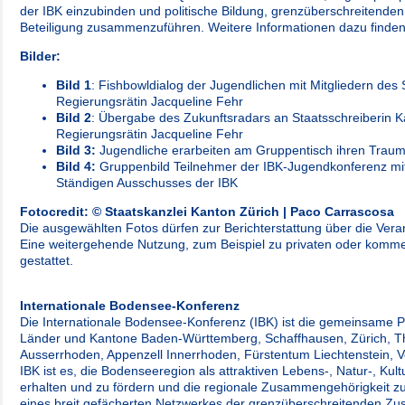
der IBK einzubinden und politische Bildung, grenzüberschreitende
Beteiligung zusammenzuführen. Weitere Informationen dazu finde
Bilder:
Bild 1
: Fishbowldialog der Jugendlichen mit Mitgliedern de
Regierungsrätin Jacqueline Fehr
Bild 2
: Übergabe des Zukunftsradars an Staatsschreiberin Kat
Regierungsrätin Jacqueline Fehr
Bild 3:
Jugendliche erarbeiten am Gruppentisch ihren Trau
Bild 4:
Gruppenbild Teilnehmer der IBK-Jugendkonferenz mit
Ständigen Ausschusses der IBK
Fotocredit: © Staatskanzlei Kanton Zürich | Paco Carrascosa
Die ausgewählten Fotos dürfen zur Berichterstattung über die Ver
Eine weitergehende Nutzung, zum Beispiel zu privaten oder kommer
gestattet.
Internationale Bodensee-Konferenz
Die Internationale Bodensee-Konferenz (IBK) ist die gemeinsame P
Länder und Kantone Baden-Württemberg, Schaffhausen, Zürich, Th
Ausserrhoden, Appenzell Innerrhoden, Fürstentum Liechtenstein, Vo
IBK ist es, die Bodenseeregion als attraktiven Lebens-, Natur-, Kul
erhalten und zu fördern und die regionale Zusammengehörigkeit zu 
eines breit gefächerten Netzwerkes der grenzüberschreitenden Zu