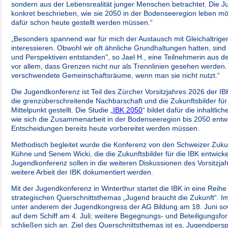
sondern aus der Lebensrealität junger Menschen betrachtet. Die 
konkret beschrieben, wie sie 2050 in der Bodenseeregion leben 
dafür schon heute gestellt werden müssen.“
„Besonders spannend war für mich der Austausch mit Gleichaltrigen, 
interessieren. Obwohl wir oft ähnliche Grundhaltungen hatten, sind
und Perspektiven entstanden", so Jael H., eine Teilnehmerin aus de
vor allem, dass Grenzen nicht nur als Trennlinien gesehen werden.
verschwendete Gemeinschaftsräume, wenn man sie nicht nutzt.“
Die Jugendkonferenz ist Teil des Zürcher Vorsitzjahres 2026 der IB
die grenzüberschreitende Nachbarschaft und die Zukunftsbilder für
Mittelpunkt gestellt. Die Studie „
IBK 2050
“ bildet dafür die inhaltli
wie sich die Zusammenarbeit in der Bodenseeregion bis 2050 entw
Entscheidungen bereits heute vorbereitet werden müssen.
Methodisch begleitet wurde die Konferenz von den Schweizer Zuku
Kühne und Senem Wicki, die die Zukunftsbilder für die IBK entwick
Jugendkonferenz sollen in die weiteren Diskussionen des Vorsitzjah
weitere Arbeit der IBK dokumentiert werden.
Mit der Jugendkonferenz in Winterthur startet die IBK in eine Reihe
strategischen Querschnittsthemas „Jugend braucht die Zukunft“. I
unter anderem der Jugendkongress der AG Bildung am 18. Juni so
auf dem Schiff am 4. Juli; weitere Begegnungs- und Beteiligungsfo
schließen sich an. Ziel des Querschnittsthemas ist es, Jugendperspe