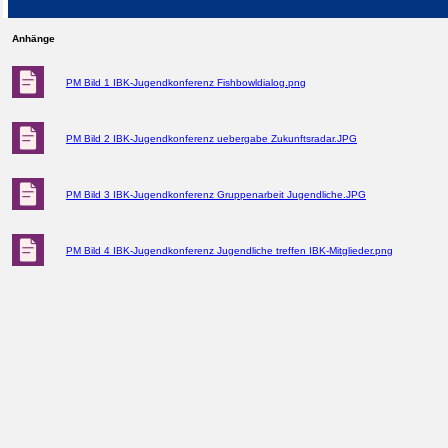
Anhänge
PM Bild 1 IBK-Jugendkonferenz Fishbowldialog.png
PM Bild 2 IBK-Jugendkonferenz uebergabe Zukunftsradar.JPG
PM Bild 3 IBK-Jugendkonferenz Gruppenarbeit Jugendliche.JPG
PM Bild 4 IBK-Jugendkonferenz Jugendliche treffen IBK-Mitglieder.png